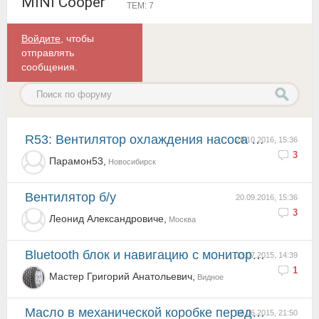
MINI Cooper
ТЕМ: 7
Войдите
, чтобы
отправлять
сообщения.
R53: Вентилятор охлаждения насоса ГУР.
28.10.2016, 15:36
3
Парамон53,
Новосибирск
Вентилятор б/у
20.09.2016, 15:36
3
Леонид Александровиче,
Москва
Bluetooth блок и навигацию с монитором оригинал ищу.
13.07.2015, 14:39
1
Мастер Григорий Анатольевич,
Видное
Масло в механической коробке передач.
16.06.2015, 21:50