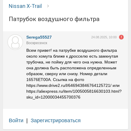
Nissan X-Trail
Патрубок воздушного фильтра
Serega55527
24.08.2025, 10:00
Воскресенск
Всем привет! на патрубке воздушного фильтра
около хомута ближе к дросселю есть замкнутая
трубочка, не пойму для чего она нужна. Может
она должна быть расположена определенным
образом, сверху или снизу. Номер детали
16576ET00A. Ссылка на фото
https://www.drive2.ru/l/646943846764125721/ или
https://aliexpress.ru/item/1005005816630103.html?
sku_id=12000034455700376
Войти
|
Зарегистрироваться