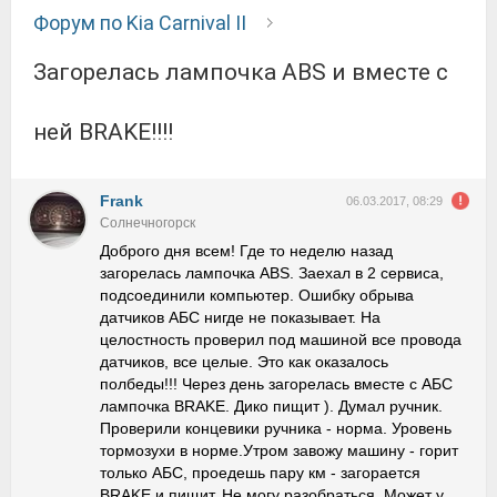
Форум по Kia Carnival II
Загорелась лампочка ABS и вместе с
ней BRAKE!!!!
Frank
06.03.2017, 08:29
Солнечногорск
Доброго дня всем! Где то неделю назад
загорелась лампочка ABS. Заехал в 2 сервиса,
подсоединили компьютер. Ошибку обрыва
датчиков АБС нигде не показывает. На
целостность проверил под машиной все провода
датчиков, все целые. Это как оказалось
полбеды!!! Через день загорелась вместе с АБС
лампочка BRAKE. Дико пищит ). Думал ручник.
Проверили концевики ручника - норма. Уровень
тормозухи в норме.Утром завожу машину - горит
только АБС, проедешь пару км - загорается
BRAKE и пищит..Не могу разобраться. Может у