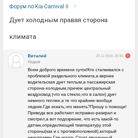
Форум по Kia Carnival II
Дует холодным правая сторона
климата
Виталий
20.12.2018, 20:36
Надым
Всем доброго времени суток!Кто сталкивался с
проблемой раздельного климата,а вернее
водительская дует теплым,а пассажирская
сторона-холодным,причем центральный
воздуховод (что на стекло,что в салон) дует
немного теплее,а те что крайние-вообще
ледник.Где искать,что менять?Прошу о помощи!
Привода все работают исправно-разирал и
смотрел,а вот подозрение, что есть какой-то
датчик,определяющий температуру этой
стороны(как и с противоположной),который
неисправен.Где искать.Стоит двухзонный