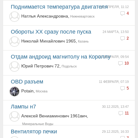
Поднимается температура двигателя
10 АПРЕЛЯ, 11:12
4
Натлья Александровна,
Нижневартовск
Обороты ХХ сразу после пуска
24 МАРТА, 13:50
2
Николай Михайлович 1965,
Казань
Отдам андроид магнитолу на Короллу
23 ФЕВРАЛЯ, 09:54
10
Юрий Петрович 72,
Подольск
OBD разъем
11 ФЕВРАЛЯ, 07:19
5
Potain,
Москва
Лампы н7
30.12.2025, 13:47
11
Алексей Вениаминович 1961вич,
Минеральные Воды
Вентилятор печки
29.12.2025, 16:33