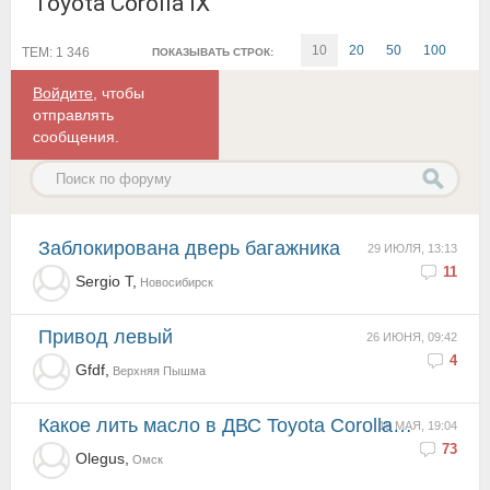
Toyota Corolla IX
10
20
50
100
ТЕМ: 1 346
ПОКАЗЫВАТЬ СТРОК:
Войдите
, чтобы
отправлять
сообщения.
Заблокирована дверь багажника
29 ИЮЛЯ, 13:13
11
Sergio T,
Новосибирск
Привод левый
26 ИЮНЯ, 09:42
4
Gfdf,
Верхняя Пышма
Какое лить масло в ДВС Toyota Corolla IX (e120) с мотором 1,6 3ZZFE пробег 150тыс
18 МАЯ, 19:04
73
Olegus,
Омск