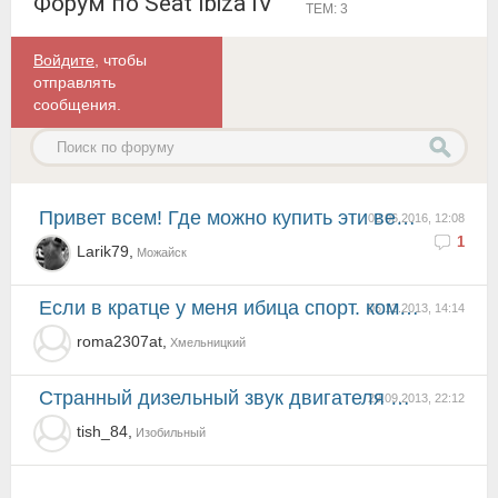
Форум по Seat Ibiza IV
ТЕМ: 3
Войдите
, чтобы
отправлять
сообщения.
Привет всем! Где можно купить эти вещи?
02.06.2016, 12:08
1
Larik79,
Можайск
Если в кратце у меня ибица спорт. комфорта в ней не много....но между управляемостю и комфортом, я в...
05.12.2013, 14:14
roma2307at,
Хмельницкий
Странный дизельный звук двигателя появился гдето на 100 тыс км. На ходовые качества, расход топлива,...
29.09.2013, 22:12
tish_84,
Изобильный