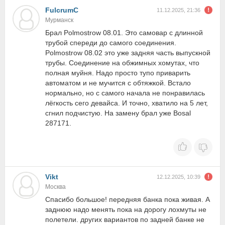
FulcrumC
11.12.2025, 21:36
Мурманск
Брал Polmostrow 08.01. Это самовар с длинной
трубой спереди до самого соединения.
Polmostrow 08.02 это уже задняя часть выпускной
трубы. Соединение на обжимных хомутах, что
полная муйня. Надо просто тупо приварить
автоматом и не мучится с обтяжкой. Встало
нормально, но с самого начала не понравилась
лёгкость сего девайса. И точно, хватило на 5 лет,
сгнил подчистую. На замену брал уже Bosal
287171.
Vikt
12.12.2025, 10:39
Москва
Спасибо большое! передняя банка пока живая. А
заднюю надо менять пока на дорогу лохмуты не
полетели. других вариантов по задней банке не