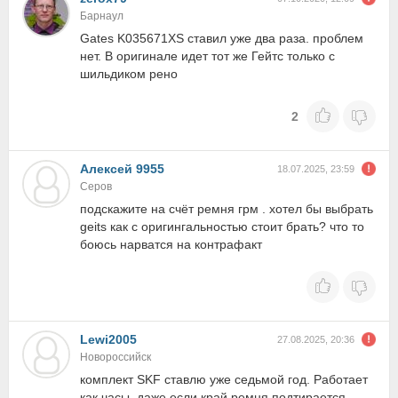
Барнаул
Gates K035671XS ставил уже два раза. проблем
нет. В оригинале идет тот же Гейтс только с
шильдиком рено
2
Алексей 9955
18.07.2025, 23:59
Серов
подскажите на счёт ремня грм . хотел бы выбрать
geits как с оригингальностью стоит брать? что то
боюсь нарватся на контрафакт
Lewi2005
27.08.2025, 20:36
Новороссийск
комплект SKF ставлю уже седьмой год. Работает
как часы, даже если край ремня подтирается