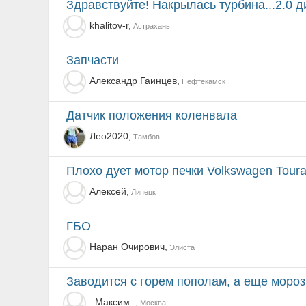
Здравствуйте! Накрылась турбина...2.0 дизель Тура
khalitov-r,
Астрахань
Запчасти
Александр Гаинцев,
Нефтекамск
Датчик положения коленвала
Лео2020,
Тамбов
Плохо дует мотор печки Volkswagen Toura
Алексей,
Липецк
ГБО
Наран Очирович,
Элиста
Заводится с горем пополам, а еще моро
_Максим_,
Москва