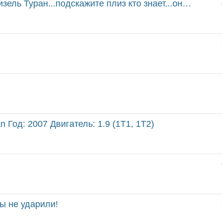
н...подскажите плиз кто знает...она ремонтопригодна...
n Год: 2007 Двигатель: 1.9 (1T1, 1T2)
зы не ударили!