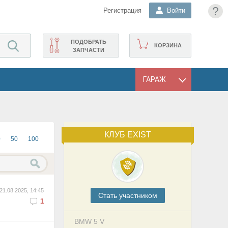
?
Регистрация
Войти
ПОДОБРАТЬ
КОРЗИНА
ЗАПЧАСТИ
ГАРАЖ
КЛУБ EXIST
0
50
100
21.08.2025, 14:45
Cтать участником
1
BMW 5 V