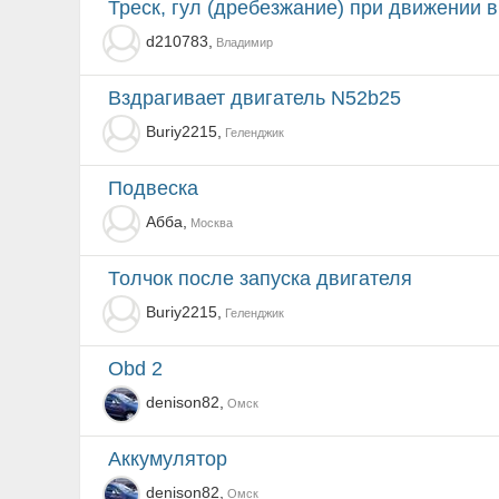
Треск, гул (дребезжание) при движении 
d210783,
Владимир
Вздрагивает двигатель N52b25
Buriy2215,
Геленджик
Подвеска
Абба,
Москва
Толчок после запуска двигателя
Buriy2215,
Геленджик
obd 2
denison82,
Омск
Аккумулятор
denison82,
Омск