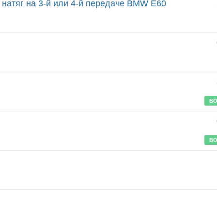
в натяг на 3-й или 4-й передаче BMW E60
ВО
ВО