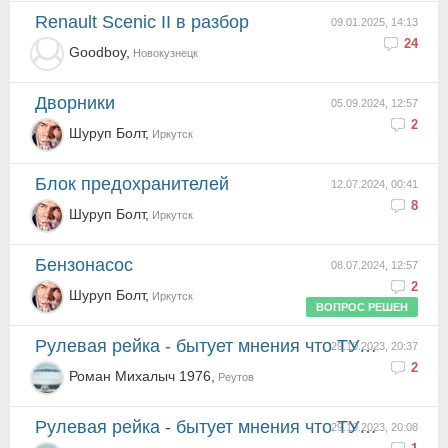
Renault Scenic II в разбор
09.01.2025, 14:13
24
Goodboy,
Новокузнецк
Дворники
05.09.2024, 12:57
2
Шуруп Болт,
Иркутск
Блок предохранителей
12.07.2024, 00:41
8
Шуруп Болт,
Иркутск
Бензонасос
08.07.2024, 12:57
2
Шуруп Болт,
Иркутск
ВОПРОС РЕШЕН
Рулевая рейка - бытует мнения что ТУРЦИЯ делает хорошие рейки ..поделитесь опытом
29.10.2023, 20:37
2
Роман Михалыч 1976,
Реутов
Рулевая рейка - бытует мнения что ТУРЦИЯ делает хорошие рейки ..поделитесь опытом
29.10.2023, 20:08