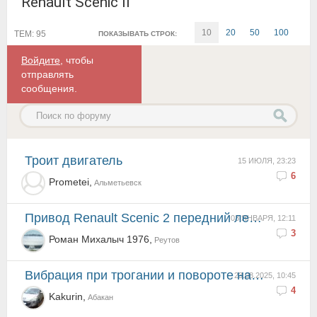
Renault Scenic II
10
20
50
100
ТЕМ: 95
ПОКАЗЫВАТЬ СТРОК:
Войдите
, чтобы
отправлять
сообщения.
Троит двигатель
15 ИЮЛЯ, 23:23
6
Prometei,
Альметьевск
Пpивод Renault Sсеniс 2 передний левый
03 ЯНВАРЯ, 12:11
3
Роман Михалыч 1976,
Реутов
Вибрация при трогании и повороте направо
23.08.2025, 10:45
4
Kakurin,
Абакан