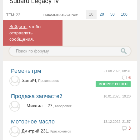
Subaru Legacy IV
10
20
50
100
ТЕМ: 22
ПОКАЗЫВАТЬ СТРОК:
Войдите
, чтобы
отправлять
сообщения.
ремень грм
21.08.2023, 08:31
6
SanЫЧ,
Прокопьевск
ВОПРОС РЕШЕН
Продажа запчастей
10.01.2023, 19:20
__Михаил__27,
Хабаровск
Моторное масло
13.12.2022, 21:57
3
Дмитрий 231,
Краснокамск