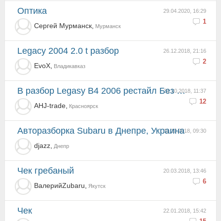
оптика
29.04.2020, 16:29
1
Сергей Мурманск,
Мурманск
Legacy 2004 2.0 t разбор
26.12.2018, 21:16
2
EvoX,
Владикавказ
В разбор Legasy B4 2006 рестайл Без пробега по РФ 78000
31.10.2018, 11:37
12
AHJ-trade,
Красноярск
Авторазборка Subaru в Днепре, Украина
11.10.2018, 09:30
djazz,
Днепр
чек гребаный
20.03.2018, 13:46
6
ВалерийZubaru,
Якутск
чек
22.01.2018, 15:42