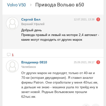
Привода Вольво в50
Volvo V50
Сергей Бел
12.07.2021, 13:38
Верхний Уфалей
Добрый день
Привода правый и левый на моторе 2,4 автомат -
какие могут подходить от других марок
1
Владимир 0810
25.09.2021, 09:17
Челябинск
От других марок не подходят, только от 40-ки и
70-ки (которая двухдверная). Я ставил аналог
фирмы Patron. Они отработали у меня 40тыс.км,
а дальше не знаю - машина ушла по трейд ину в
зачет новой. Родные Вольвовские прошли
62тыс.км.