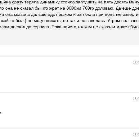
ина сразу теряла динамику стоило заглушить на пять десять мину
о она не сказал бы что жрет на 8000км 700гр доливаю. Да еще до
ии она сказала дальше едь пешком и заглохла при попытке завестис
акой то был ) не могу описать, но так и не завелась. Утром сел заве
олам доехал до сервиса. Пока ничего толком не сказали.может было
15.
15.
и.
16.