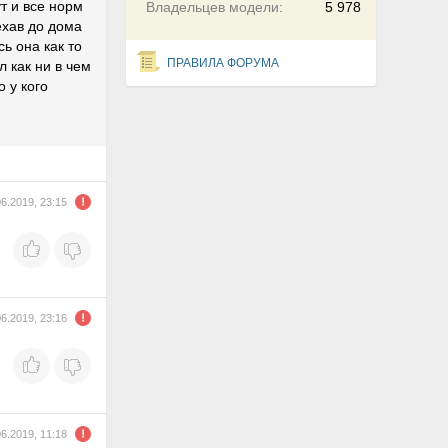
т и все норм
Владельцев модели:
5 978
ехав до дома
ь она как то
ПРАВИЛА ФОРУМА
л как ни в чем
 у кого
06.2019, 23:15
06.2019, 23:16
06.2019, 11:18