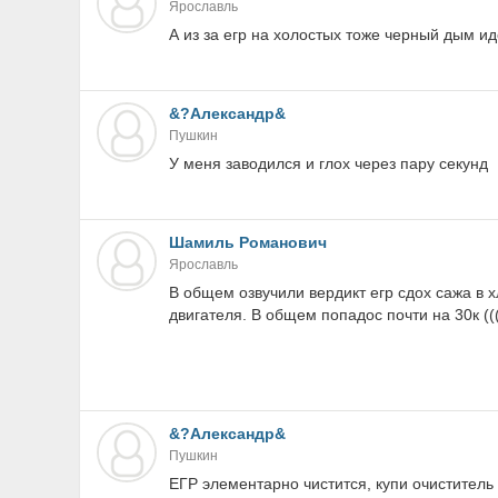
Ярославль
А из за егр на холостых тоже черный дым и
&?Александр&
Пушкин
У меня заводился и глох через пару секунд
Шамиль Романович
Ярославль
В общем озвучили вердикт егр сдох сажа в 
двигателя. В общем попадос почти на 30к ((
&?Александр&
Пушкин
ЕГР элементарно чистится, купи очиститель 