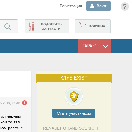
?
Регистрация
Войти
ПОДОБРАТЬ
КОРЗИНА
ЗАПЧАСТИ
ГАРАЖ
КЛУБ EXIST
06.2019, 17:39
Cтать участником
етил черный
кой то там
зком разгоне
RENAULT GRAND SCENIC II