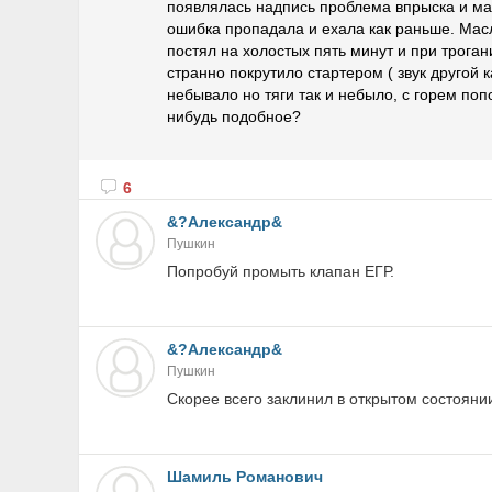
появлялась надпись проблема впрыска и маш
ошибка пропадала и ехала как раньше. Масл
постял на холостых пять минут и при троган
странно покрутило стартером ( звук другой к
небывало но тяги так и небыло, с горем поп
нибудь подобное?
6
&?Александр&
Пушкин
Попробуй промыть клапан ЕГР.
&?Александр&
Пушкин
Скорее всего заклинил в открытом состояни
Шамиль Романович