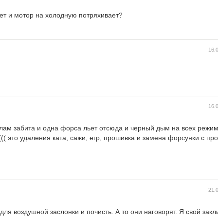
дет и мотор на холодную потряхивает?
16.
16.
хлам забита и одна форса льет отсюда и черный дым на всех режи
((( это удаления ката, сажи, егр, прошивка и замена форсунки с пр
21.
для воздушной заслонки и почисть. А то они наговорят. Я свой закл