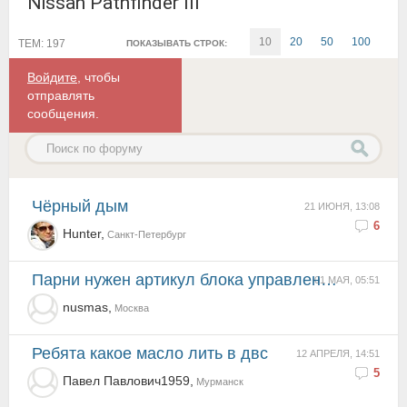
Nissan Pathfinder III
10
20
50
100
ТЕМ: 197
ПОКАЗЫВАТЬ СТРОК:
Войдите
, чтобы
отправлять
сообщения.
Чёрный дым
21 ИЮНЯ, 13:08
6
Hunter,
Санкт-Петербург
Парни нужен артикул блока управления стеклоподъемниками на R51 11гв 190лс
01 МАЯ, 05:51
nusmas,
Москва
ребята какое масло лить в двс
12 АПРЕЛЯ, 14:51
5
Павел Павлович1959,
Мурманск