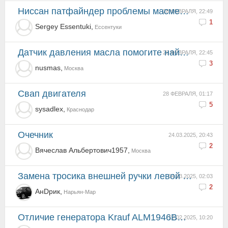
Ниссан патфайндер проблемы масменого голодания
28 ФЕВРАЛЯ, 22:49
1
Sergey Essentuki,
Ессентуки
датчик давления масла помогите найти на YD25DDTI
28 ФЕВРАЛЯ, 22:45
3
nusmas,
Москва
Свап двигателя
28 ФЕВРАЛЯ, 01:17
5
sysadlex,
Краснодар
Очечник
24.03.2025, 20:43
2
Вячеслав Альбертович1957,
Москва
Замена тросика внешней ручки левой двери.
04.03.2025, 02:03
2
АнDрик,
Нарьян-Мар
Отличие генератора Krauf ALM1946BS от Krauf ALM1946GB
12.02.2025, 10:20