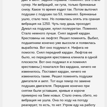
супер. Ни вибраций, ни гула, только брянканье
снизу. Какое то время ездил так. Потом выточил
подушки с подушек газ 53, поменял. Брянканье
ушло, стало тихо. Но появилась опять эта сраная
вибрация на 1250. Чуть газу дашь проходит.
Думал на подушки, купил полеуретан. Поменял.
Стало немного лучше. Снял задний кардан.
Крестовины не люфтят. Решил поменять. Выбил,
подшипники конечно уже высохли и появилась
выработка. Вот оно подумал я. Нифига не
помогло. Снял передний кардан. Люфтов ее
было, но передняя крестовина клинила в одной
плоскости. Вот оно подумал я и поменял
крестовины:) покатался без кардана, ничего не
изменилось. Поставил кардан, ничего не
изменилось также. Решил поменять подушки
двигателя и акпп. Тот еще гемор по замене
подушек двигателя. Передние конечно при
снятии были уставшие, кривые и короче
примерно на 5мм новых. Стало очень сбито, но
вибрация не ушла. Она по ходу на погоду
реагирует, то есть, то нет. Утром еду на работу