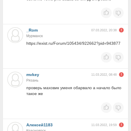
_Rom
07.03.2022, 20:38
Мурманск
https://exist.ru/Forum/105434/922662?pid=943877
mvkey
11.03.2022, 08:48
Рязань
проверь маховик уменя обарвало а начало было
такое же
Алексей1183
11.03.2022, 19:59
Красноярск