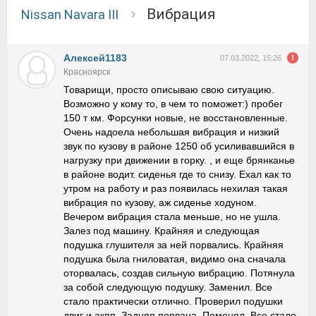
Вибрация
Nissan Navara III
Алексей1183
07.03.2022, 15:26
Красноярск
Товарищи, просто описываю свою ситуацию.
Возможно у кому то, в чем то поможет:) пробег
150 т км. Форсунки новые, не восстановленные.
Очень надоела небольшая вибрация и низкий
звук по кузову в районе 1250 об усиливавшийся в
нагрузку при движении в горку. , и еще брянканье
в районе водит. сиденья где то снизу. Ехал как то
утром на работу и раз появилась нехилая такая
вибрация по кузову, аж сиденье ходуном.
Вечером вибрация стала меньше, но не ушла.
Залез под машину. Крайняя и следующая
подушка глушителя за ней порвались. Крайняя
подушка была гниловатая, видимо она сначала
оторвалась, создав сильную вибрацию. Потянула
за собой следующую подушку. Заменил. Все
стало практически отлично. Проверил подушки
двиг и акпп. Задняя порвана. Поменял. Все стало