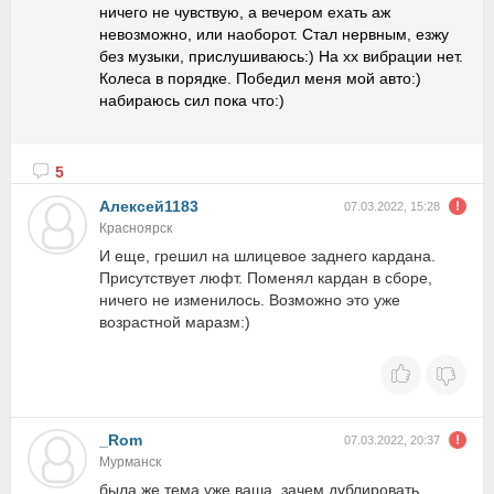
ничего не чувствую, а вечером ехать аж
невозможно, или наоборот. Стал нервным, езжу
без музыки, прислушиваюсь:) На хх вибрации нет.
Колеса в порядке. Победил меня мой авто:)
набираюсь сил пока что:)
5
Алексей1183
07.03.2022, 15:28
Красноярск
И еще, грешил на шлицевое заднего кардана.
Присутствует люфт. Поменял кардан в сборе,
ничего не изменилось. Возможно это уже
возрастной маразм:)
_Rom
07.03.2022, 20:37
Мурманск
была же тема уже ваша, зачем дублировать