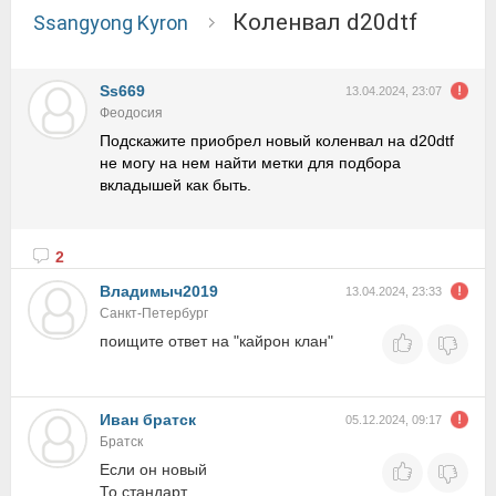
Коленвал d20dtf
Ssangyong Kyron
Ss669
13.04.2024, 23:07
Феодосия
Подскажите приобрел новый коленвал на d20dtf
не могу на нем найти метки для подбора
вкладышей как быть.
2
Владимыч2019
13.04.2024, 23:33
Санкт-Петербург
поищите ответ на "кайрон клан"
Иван братск
05.12.2024, 09:17
Братск
Если он новый
То стандарт