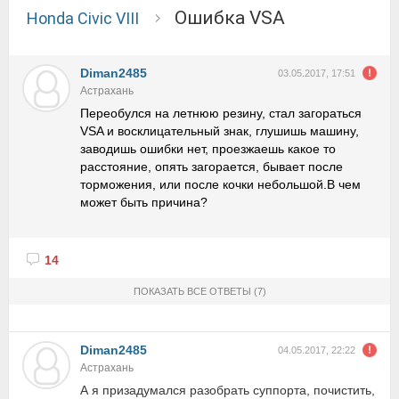
ошибка VSA
Honda Civic VIII
Diman2485
03.05.2017, 17:51
Астрахань
Переобулся на летнюю резину, стал загораться
VSA и восклицательный знак, глушишь машину,
заводишь ошибки нет, проезжаешь какое то
расстояние, опять загорается, бывает после
торможения, или после кочки небольшой.В чем
может быть причина?
14
ПОКАЗАТЬ ВСЕ ОТВЕТЫ
(7)
Diman2485
04.05.2017, 22:22
Астрахань
А я призадумался разобрать суппорта, почистить,