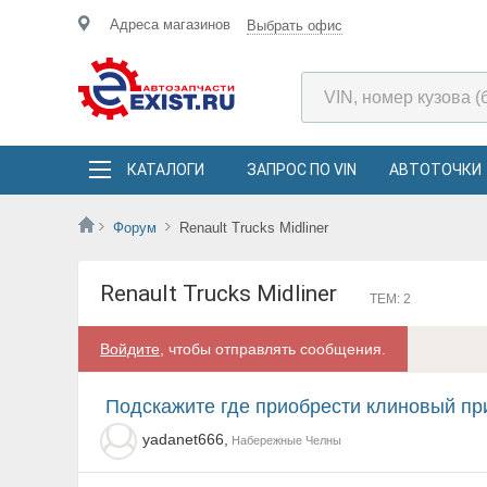
Адреса магазинов
Выбрать офис
КАТАЛОГИ
ЗАПРОС ПО VIN
АВТОТОЧКИ
Форум
Renault Trucks Midliner
Renault Trucks Midliner
ТЕМ: 2
Войдите
, чтобы отправлять сообщения.
подскажите где приобрести клиновый привод тормоза
yadanet666,
Набережные Челны