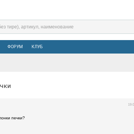
ФОРУМ
КЛУБ
печки
19.
лонки печки?