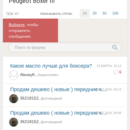
Peugeot Boxer III
10
20
50
100
ТЕМ: 47
ПОКАЗЫВАТЬ СТРОК:
Войдите
, чтобы
отправлять
сообщения.
Какое масло лучше для боксера?
23 МАРТА, 15:13
6
AlexeyK.,
Борисоглебск
Продам дешево ( новые ) передние колодки ICER 141804 \ на R16
23.12.2024, 09:13
36218152,
Долгопрудный
Продам дешево ( новые ) передние колодки ICER 141804 \ на R16
23.12.2024, 09:08
36218152,
Долгопрудный