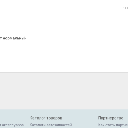
11
ёт нормальный
Каталог товаров
Партнерство
и аксессуаров
Каталоги автозапчастей
Как стать партн