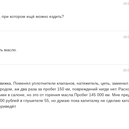
16.
, при котором ещё можно ездить?
16.
ть масло.
03.
 движка, Поменял уплотнители клапанов, натяжитель, цепь, заменил
ородом, аж два раза за пробег 150 км, повреждений нигде нет. Расх
ными в салоне, но это от горения масла.Пробег 145 000 км. Мне пр
00 рублей в глушителе 55, но думаю пока капиталку не сделаю кат
приведёт.