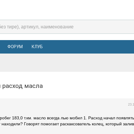
ФОРУМ
КЛУБ
 расход масла
23.
робег 183,0 т.км. масло всегда лью мобил 1. Расход начал появлят
у находили? Говорят помогает раскаксователь колец, который зали