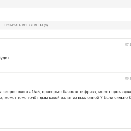
ПОКАЗАТЬ ВСЕ ОТВЕТЫ
(9)
07.
будет
08.
бил скорее всего а1/а5, проверьте бачок антифриза, может прокладк
, может тоже течёт, дым какой валит из выхлопной ? Если сильно 