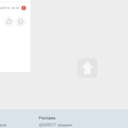
 МАРТА, 20:43
Реклама
ером
@DIRECT продажи