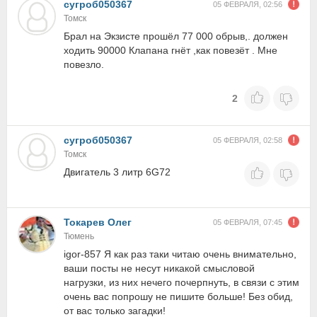
сугроб050367
05 ФЕВРАЛЯ, 02:56
Томск
Брал на Экзисте прошёл 77 000 обрыв,. должен
ходить 90000 Клапана гнёт ,как повезёт . Мне
повезло.
2
сугроб050367
05 ФЕВРАЛЯ, 02:58
Томск
Двигатель 3 литр 6G72
Токарев Олег
05 ФЕВРАЛЯ, 07:45
Тюмень
igor-857 Я как раз таки читаю очень внимательно,
ваши посты не несут никакой смысловой
нагрузки, из них нечего почерпнуть, в связи с этим
очень вас попрошу не пишите больше! Без обид,
от вас только загадки!