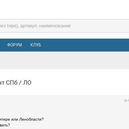
ФОРУМ
КЛУБ
нт СПб / ЛО
26 
Питере или Ленобласти?
вать?