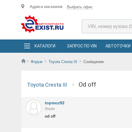
Адреса магазинов
Выбрать офис
КАТАЛОГИ
ЗАПРОС ПО VIN
АВТОТОЧКИ
Форум
Toyota Cresta III
Сообщение
od off
Toyota Cresta III
topmoz92
Лоухи
od off