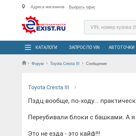
Адреса магазинов
Выбрать офис
КАТАЛОГИ
ЗАПРОС ПО VIN
АВТОТОЧКИ
Форум
Toyota Cresta III
Сообщение
Toyota Cresta III
Пздц вообще, по-ходу... практически вымер. Скорее всего из-за качества саляры.
Переубивали блоки с башками. А я
Это не езда - это кайф!!!