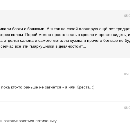
05.
ивали блоки с башками. А я так на своей планирую ещё лет тридцат
ерез волны. Порой можно просто сесть в кресло и просто сидеть, и
тва отделки салона и самого металла кузова и прочего больше не бу
т сейчас все эти "маркушники в девяностом"...
05.
пока кто-то раньше не загнётся - я или Креста. :)
08.
ни заканчиваються потихоньку