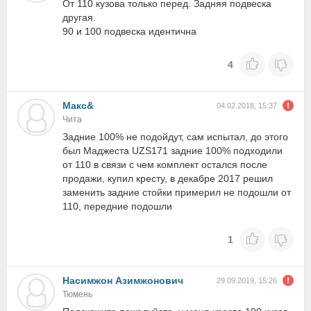
От 110 кузова только перед. Задняя подвеска
другая.
90 и 100 подвеска идентична
4
Макс&
04.02.2018, 15:37
Чита
Задние 100% не подойдут, сам испытал, до этого
был Маджеста UZS171 задние 100% подходили
от 110 в связи с чем комплект остался после
продажи, купил кресту, в декабре 2017 решил
заменить задние стойки примерил не подошли от
110, передние подошли
1
Насимжон Азимжонович
29.09.2019, 15:26
Тюмень