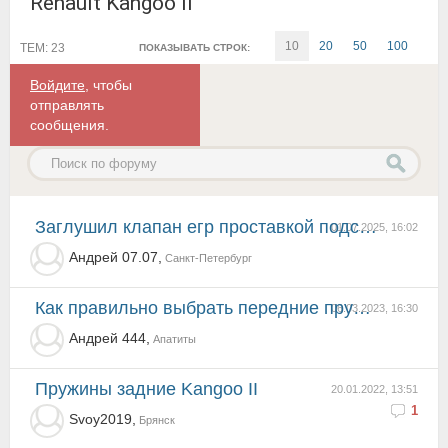
Renault Kangoo II
10
20
50
100
ТЕМ: 23
ПОКАЗЫВАТЬ СТРОК:
Войдите
, чтобы
отправлять
сообщения.
Заглушил клапан егр проставкой подскажите нужно ли перепрошивать?
01.07.2025, 16:02
Андрей 07.07,
Санкт-Петербург
Как правильно выбрать передние пружины?
06.03.2023, 16:30
Андрей 444,
Апатиты
Пружины задние Kangoo II
20.01.2022, 13:51
1
Svoy2019,
Брянск