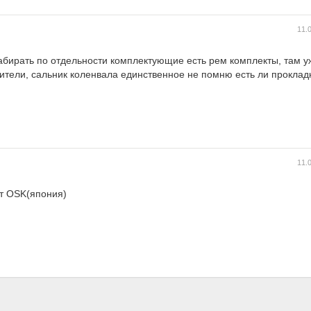
11.
набирать по отдельности комплектующие есть рем комплекты, там уж
оители, сальник коленвала единственное не помню есть ли прокладк
11.
т OSK(япония)