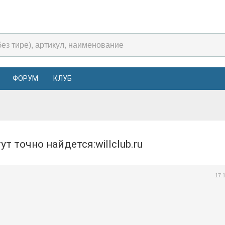
ФОРУМ
КЛУБ
ут точно найдется:willclub.ru
17.