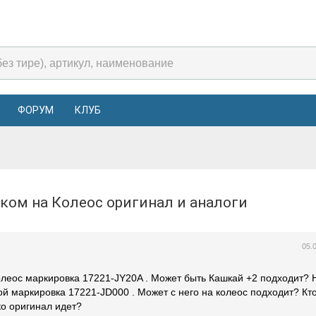
ФОРУМ
КЛУБ
убком на Колеос оригинал и аналоги
05.
олеос маркировка 17221-JY20A . Может быть Кашкай +2 подходит? 
й маркировка 17221-JD000 . Может с него на колеос подходит? Кт
ко оригинал идет?