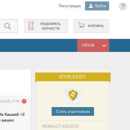
?
Регистрация
Войти
ПОДОБРАТЬ
КОРЗИНА
ЗАПЧАСТИ
ГАРАЖ
КЛУБ EXIST
09.2018, 17:08
Cтать участником
На Кашкай +2
о менял
RENAULT KOLEOS