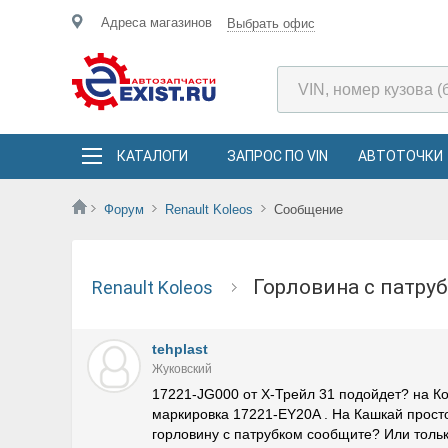
Адреса магазинов
Выбрать офис
КАТАЛОГИ
ЗАПРОС ПО VIN
АВТОТОЧКИ
Форум
Renault Koleos
Сообщение
Горловина с патр
Renault Koleos
tehplast
Жуковский
17221-JG000 от Х-Трейл 31 подойдет? на К
маркировка 17221-EY20A . На Кашкай просто
горловину с патрубком сообщите? Или толь