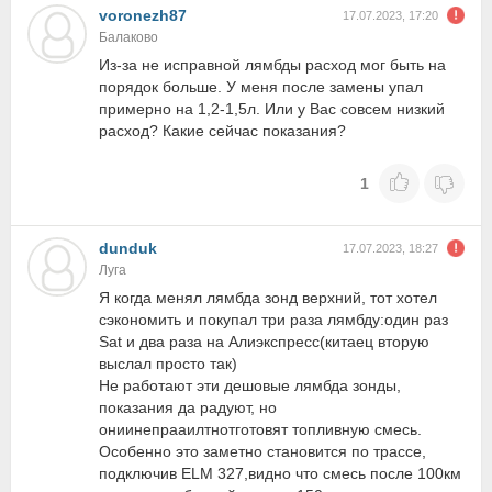
voronezh87
17.07.2023, 17:20
Балаково
Из-за не исправной лямбды расход мог быть на
порядок больше. У меня после замены упал
примерно на 1,2-1,5л. Или у Вас совсем низкий
расход? Какие сейчас показания?
1
dunduk
17.07.2023, 18:27
Луга
Я когда менял лямбда зонд верхний, тот хотел
сэкономить и покупал три раза лямбду:один раз
Sat и два раза на Алиэкспресс(китаец вторую
выслал просто так)
Не работают эти дешовые лямбда зонды,
показания да радуют, но
ониинепрааилтнотготовят топливную смесь.
Особенно это заметно становится по трассе,
подключив ELM 327,видно что смесь после 100км