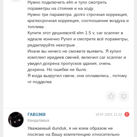
Нужно подключить elm и тупо смотреть
пораметры на стоянке и на ходу.
Нужно три параметра :долго строчная коррекция,
краткосрочная коррекция, соотношение воздуха и
топлива .
Купите этот дешнявсктй elm 1.5 v, car scanner в
идеале конечно Pyren и смотрите всё пораметры,
редактируйте некотрые .
Иначе вы ничего не сможете выявить. Я купил
комплект иридиев свечей, включил car scanner и
увидел дохрена пропусков здания, очень
дохрена. Но ошибки не было.
Я когда выкрутил свечи, они оплавились , потому
чт подделка
ГАВ1968
19.07.2023, 11:12
Кандалакша
Уважаемый dunduk, я ни коем образом не
посягаю на Вашу компетенцию относительно