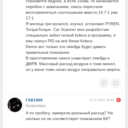
становится бедной, а если 150км, то начинаются
перебои с зажиганием, смесь перестали
воспламеняться соотношение вместо 14.7:1 уже
17:1
Я месяца три мучался, изучал, установил PYREN,
TorqueTorque. Car Scanner мне разработчик
специально забил renault koleos в программу, я
ему скинул PID на всё блоки Koleos .
Denso вот только эта лямбда будет давать
правильные показания.
В приготовлении смеси учавствует лямбда и
ДМРВ. Массовый расход воздуха я тоже менял,
он у меня тоже начал воздух неправильно мерять
ГАВ1968
17.07.2023, 18:42
Кандалакша
А по пробегу, замеряли реальный расход? На
сколько он не соответствует показаниям БК?