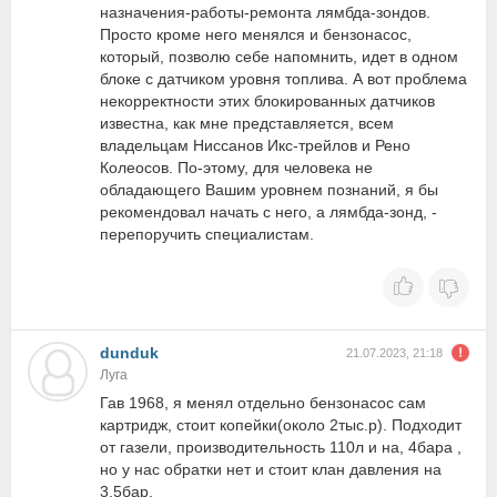
назначения-работы-ремонта лямбда-зондов.
Просто кроме него менялся и бензонасос,
который, позволю себе напомнить, идет в одном
блоке с датчиком уровня топлива. А вот проблема
некорректности этих блокированных датчиков
известна, как мне представляется, всем
владельцам Ниссанов Икс-трейлов и Рено
Колеосов. По-этому, для человека не
обладающего Вашим уровнем познаний, я бы
рекомендовал начать с него, а лямбда-зонд, -
перепоручить специалистам.
dunduk
21.07.2023, 21:18
Луга
Гав 1968, я менял отдельно бензонасос сам
картридж, стоит копейки(около 2тыс.р). Подходит
от газели, производительность 110л и на, 4бара ,
но у нас обратки нет и стоит клан давления на
3.5бар.