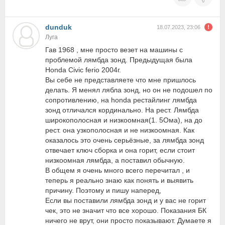
dunduk
18.07.2023, 23:06
Луга
Гав 1968 , мне просто везeт на машины с
проблемой лямбда зонд. Предыдущая была
Honda Civic ferio 2004г.
Вы себе не представляете что мне пришлось
делать. Я менял лябла зонд, но он не подошел по
сопротивлению, на honda рестайлинг лямбда
зонд отличался кординально. На рест. Лямбда
широкополосная и низкоомная(1. 5Ома), на до
рест. она узкополосная и не низкоомная. Как
оказалось это очень серьёзные, за лямбда зонд
отвечает ключ сборка и она горит, если стоит
низкоомная лямбда, а поставил обычную.
В общем я очень много всего перечитал , и
теперь я реально знаю как понять и выявить
причину. Поэтому и пишу наперeд,
Если вы поставили лямбда зонд и у вас не горит
чек, это не значит что всe хорошо. Показания БК
ничего не врут, они просто показывают. Думаете я