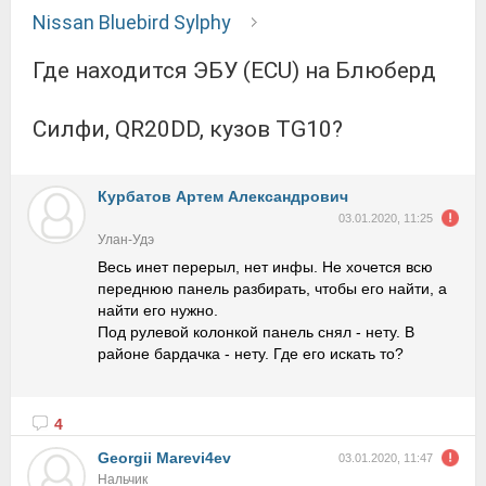
Nissan Bluebird Sylphy
Где находится ЭБУ (ECU) на Блюберд
Силфи, QR20DD, кузов TG10?
Курбатов Артем Александрович
03.01.2020, 11:25
Улан-Удэ
Весь инет перерыл, нет инфы. Не хочется всю
переднюю панель разбирать, чтобы его найти, а
найти его нужно.
Под рулевой колонкой панель снял - нету. В
районе бардачка - нету. Где его искать то?
4
Georgii Marevi4ev
03.01.2020, 11:47
Нальчик