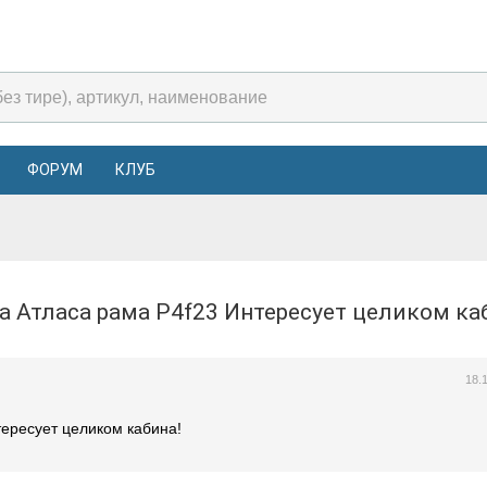
ФОРУМ
КЛУБ
рка Атласа рама P4f23 Интересует целиком к
18.
тересует целиком кабина!