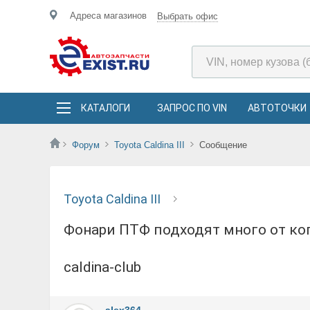
Адреса магазинов
Выбрать офис
КАТАЛОГИ
ЗАПРОС ПО VIN
АВТОТОЧКИ
Форум
Toyota Caldina III
Сообщение
Toyota Caldina III
Фонари ПТФ подходят много от кого, но крепеж только оригинальный.Тут много есть
caldina-club