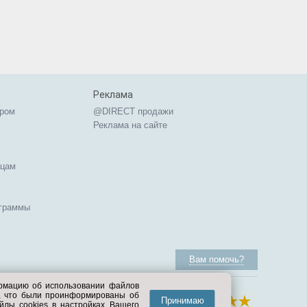
Реклама
ером
@DIRECT продажи
Реклама на сайте
ицам
ограммы
Вам помочь?
ормацию об использовании файлов
е, что были проинформированы об
Принимаю
йлы cookies в настройках Вашего