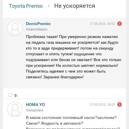
Не ускоряется
Toyota Premio
DenisPremio
17.05.2016, 16:02
Новосибирск
Проблема такая! При умеренно резком нажатии
на педаль газа машина не ускоряется! как будто
кто то в заде придерживает! потом на секунду
отпускает и опять тупеж! ощущение что
подтраивает или бенза не хватает! Все это только
при ускорении! На холостых шепчет нормально!
Поделитесь идеями с чем это может быть
связано! Заранее благодарен!
9
HOMA YO
17.05.2016, 18:03
Хабаровск
В каком состоянии топливный насос?заслонка?
Свечи? Жидкость в автомате?