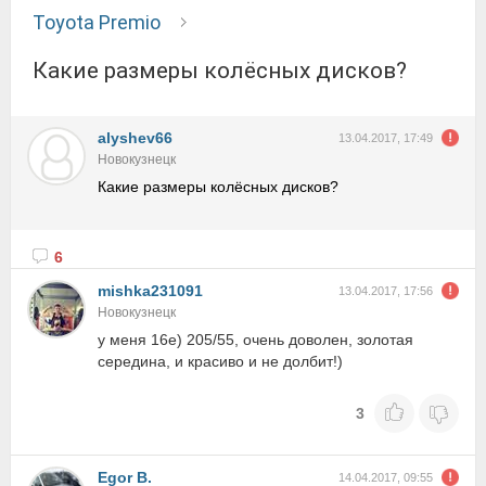
Toyota Premio
Какие размеры колёсных дисков?
alyshev66
13.04.2017, 17:49
Новокузнецк
Какие размеры колёсных дисков?
6
mishka231091
13.04.2017, 17:56
Новокузнецк
у меня 16е) 205/55, очень доволен, золотая
середина, и красиво и не долбит!)
3
Egor B.
14.04.2017, 09:55