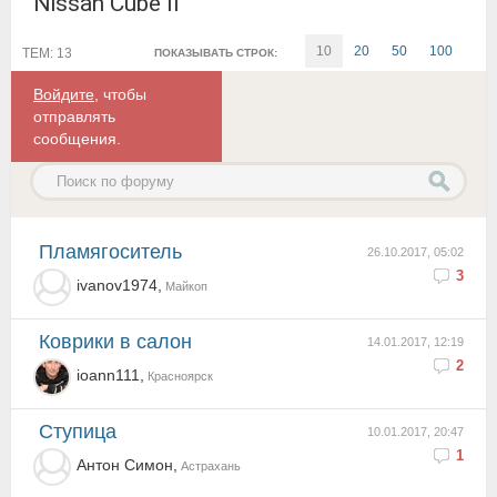
Nissan Cube II
10
20
50
100
ТЕМ: 13
ПОКАЗЫВАТЬ СТРОК:
Войдите
, чтобы
отправлять
сообщения.
пламягоситель
26.10.2017, 05:02
3
ivanov1974,
Майкоп
Коврики в салон
14.01.2017, 12:19
2
ioann111,
Красноярск
ступица
10.01.2017, 20:47
1
Антон Симон,
Астрахань