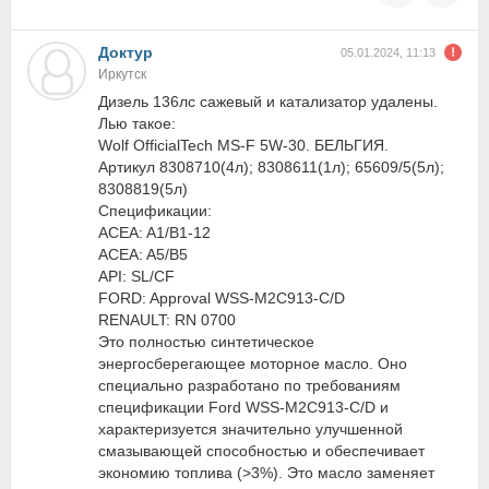
Доктур
05.01.2024, 11:13
Иркутск
Дизель 136лс сажевый и катализатор удалены.
Лью такое:
Wolf OfficialTech MS-F 5W-30. БЕЛЬГИЯ.
Артикул 8308710(4л); 8308611(1л); 65609/5(5л);
8308819(5л)
Спецификации:
ACEA: A1/B1-12
ACEA: A5/B5
API: SL/CF
FORD: Approval WSS-M2C913-C/D
RENAULT: RN 0700
Это полностью синтетическое
энергосберегающее моторное масло. Оно
специально разработано по требованиям
спецификации Ford WSS-M2C913-C/D и
характеризуется значительно улучшенной
смазывающей способностью и обеспечивает
экономию топлива (>3%). Это масло заменяет