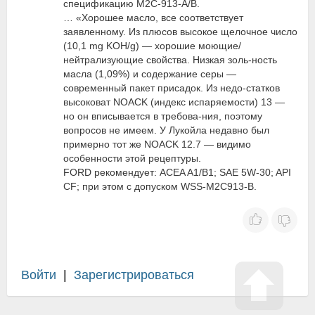
спецификацию M2C-913-A/B.
… «Хорошее масло, все соответствует
заявленному. Из плюсов высокое щелочное число
(10,1 mg KOH/g) — хорошие моющие/
нейтрализующие свойства. Низкая золь-ность
масла (1,09%) и содержание серы —
современный пакет присадок. Из недо-статков
высоковат NOACK (индекс испаряемости) 13 —
но он вписывается в требова-ния, поэтому
вопросов не имеем. У Лукойла недавно был
примерно тот же NOACK 12.7 — видимо
особенности этой рецептуры.
FORD рекомендует: ACEA A1/B1; SAE 5W-30; API
CF; при этом с допуском WSS-M2C913-B.
Войти
|
Зарегистрироваться