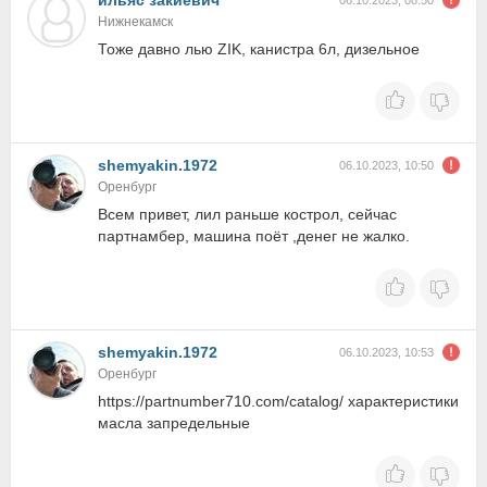
ильяс закиевич
06.10.2023, 08:50
Нижнекамск
Тоже давно лью ZIK, канистра 6л, дизельное
shemyakin.1972
06.10.2023, 10:50
Оренбург
Всем привет, лил раньше кострол, сейчас
партнамбер, машина поёт ,денег не жалко.
shemyakin.1972
06.10.2023, 10:53
Оренбург
https://partnumber710.com/catalog/ характеристики
масла запредельные