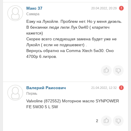
Макс 37
20.04.2022, 20:29
Самара
Езжу на Лукойле. Проблем нет. Но у меня дизель.
В бензинки люди лили Лук 0w40 ( кларитеч
кажется)
Скорее всего следующая замена будет уже не
Лукойл ( если не подешевеет) .
Вернусь обратно на Comma Xtech 5w30. Оно
4700р 6 литров.
Валерий Раисович
21.04.2022, 12:32
Пермь
Valvoline (872552) Моторное масло SYNPOWER
FE 5W30 5 L SW
2