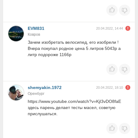
EVM831
20.04.2022, 14:44
Ковров
Зачем изобретать велосипед, его изобрели !
Вчера покупал родное цена 5 литров 5043р а
литр подороже 1166р
shemyakin.1972
20.04.2022, 18:10
Оренбург
https://www.youtube.com/watch?v=KjI3vDO8faE
здесь парень делает тесты масел, советую
прислушаться.