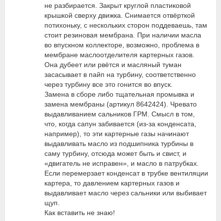
не разбирается. Закрыт круглой пластиковой
крышкой сверху движка. Снимается отвёрткой
потихоньку, с нескольких сторон поддеваешь, там
стоит резиновая мембрана. При наличии масла
во впускном коллекторе, возможно, проблема в
мембране маслоотделителя картерных газов.
Она дубеет или рвётся и масляный туман
засасывает в пайп на турбину, соответственно
через турбину все это гонится во впуск.
Замена в сборе либо тщательная промывка и
замена мембраны (артикул 8642424). Чревато
выдавливанием сальников ГРМ. Смысл в том,
что, когда сапун забивается (из-за конденсата,
например), то эти картерные газы начинают
выдавливать масло из подшипника турбины в
саму турбину, отсюда может быть и свист, и
«двигатель не исправен», и масло в патрубках.
Если перемерзает конденсат в трубке вентиляции
картера, то давлением картерных газов и
выдавливает масло через сальники или выбивает
щуп.
Как вставить не знаю!