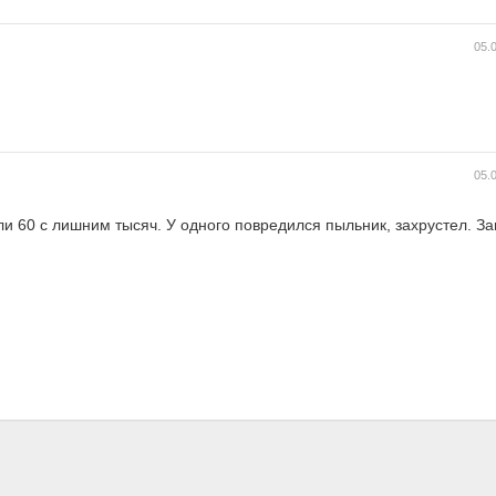
05.
05.
и 60 с лишним тысяч. У одного повредился пыльник, захрустел. З