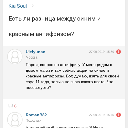
Kia Soul
есть ли разница между синим и
красным антифризом?
Ulelyunan
27.09.2019, 15:30
Москва
Парни, вопрос по антифризу. У меня рядом с
домом магаз и там сейчас акции на синие и
красные антифризы. Вот, думаю, взять для своей
соул 11 года, только не знаю какого цвета. Что
посоветуете?
6
RomanB82
27.09.2019, 15:45
Подольск
У меня жёлтый и разницы никакой! Надо