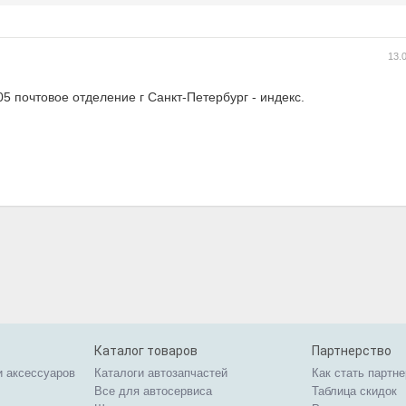
13.
 почтовое отделение г Санкт-Петербург - индекс.
Каталог товаров
Партнерство
и аксессуаров
Каталоги автозапчастей
Как стать партн
Все для автосервиса
Таблица скидок