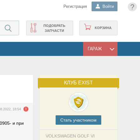
?
Регистрация
Войти
ПОДОБРАТЬ
КОРЗИНА
ЗАПЧАСТИ
ГАРАЖ
КЛУБ EXIST
08.2022, 18:54
Cтать участником
0905- и при
VOLKSWAGEN GOLF VI