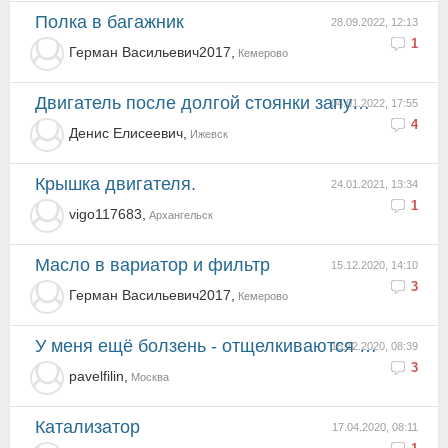
Полка в багажник
28.09.2022, 12:13
1
Герман Васильевич2017,
Кемерово
Двигатель после долгой стоянки запускается с третьего раза
04.01.2022, 17:55
4
Денис Елисеевич,
Ижевск
Крышка двигателя.
24.01.2021, 13:34
1
vigo117683,
Архангельск
Масло в вариатор и фильтр
15.12.2020, 14:10
3
Герман Васильевич2017,
Кемерово
У меня ещё болзень - отщелкиваются грязевики-бразговики перед задники колесами...
15.12.2020, 08:39
3
pavelfilin,
Москва
Катализатор
17.04.2020, 08:11