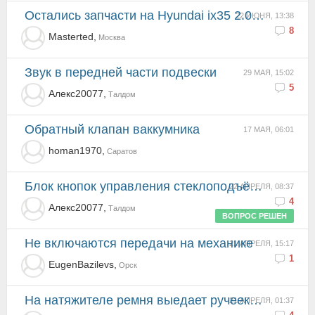
Остались запчасти на Hyundai ix35 2.0 CRDi 4WD
22 ИЮНЯ, 13:38
8
Masterted,
Москва
Звук в передней части подвески
29 МАЯ, 15:02
5
Алекс20077,
Талдом
Обратный клапан ваккумника
17 МАЯ, 06:01
homan1970,
Саратов
Блок кнопок управления стеклоподъёмниками
22 АПРЕЛЯ, 08:37
4
Алекс20077,
Талдом
ВОПРОС РЕШЕН
Не включаются передачи на механике
21 АПРЕЛЯ, 15:17
1
EugenBazilevs,
Орск
на натяжителе ремня выедает ручеек ремнем
21 АПРЕЛЯ, 01:37