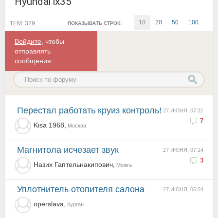
Hyundai ix35
10
20
50
100
ТЕМ: 329
ПОКАЗЫВАТЬ СТРОК:
Войдите
, чтобы
отправлять
сообщения.
Перестал работать круиз контроль!
27 ИЮНЯ, 07:31
7
Kisa 1968,
Москва
магнитола исчезает звук
27 ИЮНЯ, 07:14
3
Назих Гаптельнакипович,
Можга
Уплотнитель отопителя салона
27 ИЮНЯ, 06:54
operslava,
Курган