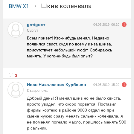
Шкив коленвала
BMW X1
grrrigorrr
04.05.2019, 06:10
Сургут
Всем привет! Кто-нибудь менял. Недавно
появился свист, судя по всему из-за шкива,
присутствует небольшой люфт. Собираюсь
менять. У кого-нибудь был опыт?
3
Иван Николаевич Курбанов
04.05.2019, 15:29
Ставрополь
Добрый день! Я менял шкив но не было свиста,
просто увидел, что скоро порвется! Поставил
фирмы кортеко в районе 9000 отдал но при
смене нужно сразу менять сальник коленвала, я
не поменял погнало масло, пришлось менять 500
р сальник.