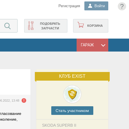
?
Регистрация
Войти
ПОДОБРАТЬ
КОРЗИНА
ЗАПЧАСТИ
ГАРАЖ
КЛУБ EXIST
06.2022, 13:48
Cтать участником
огласование
околение,
SKODA SUPERB II