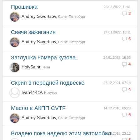
Прошивка
23.02.2022, 11:41
3
Andrey Skvortsov,
Санкт-Петербург
Свечи зажигания
24.01.2022, 18:11
6
Andrey Skvortsov,
Санкт-Петербург
Заглушка номера кузова.
24.01.2022, 16:06
4
HolySaint,
Чита
Cкрип в передней подвеске
27.12.2021, 07:18
4
Ivan444@,
Иркутск
Масло в АКПП CVTF
14.12.2018, 09:29
5
Andrey Skvortsov,
Санкт-Петербург
Владею пока неделю этим автомобилем, но пока понял что данное авто для езды, а не для пробок
12.10.2018, 23:12