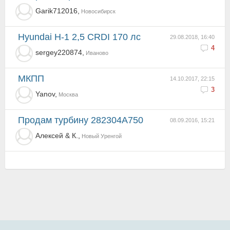
Garik712016,
Новосибирск
Hyundai H-1 2,5 CRDI 170 лс
29.08.2018, 16:40
4
sergey220874,
Иваново
МКПП
14.10.2017, 22:15
3
Yanov,
Москва
Продам турбину 282304A750
08.09.2016, 15:21
Алексей & К.,
Новый Уренгой